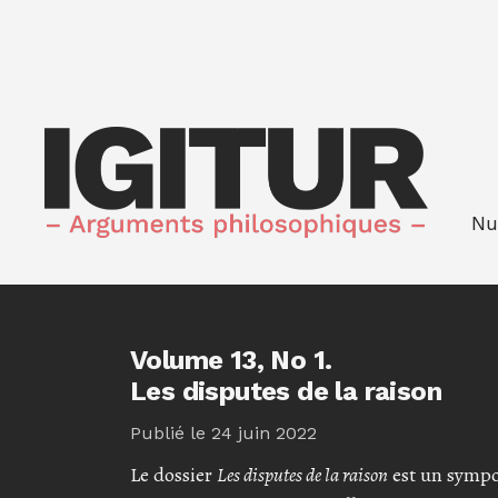
Aller directement au menu principal
Aller directement au contenu principal
Aller au pied de page
Nu
Volume 13,
No 1.
Les disputes de la raison
Publié le 24 juin 2022
Le dossier
Les disputes de la raison
est un sympo