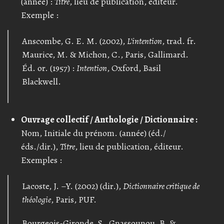
(année) :
Titre
, lieu de publication, éditeur.
Exemple :
Anscombe, G. E. M. (2002),
L'intention
, trad. fr.
Maurice, M. & Michon, C., Paris, Gallimard.
Éd. or. (1957) :
Intention
, Oxford, Basil
Blackwell.
Ouvrage collectif / Anthologie / Dictionnaire :
Nom, Initiale du prénom. (année) (éd./
éds./dir.),
Titre
, lieu de publication, éditeur.
Exemples :
Lacoste, J. –Y. (2002) (dir.),
Dictionnaire critique de
théologie
, Paris, PUF.
Bourgeois-Gironde, S., Gnassounou, B. &