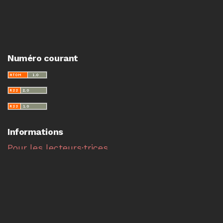
Numéro courant
Informations
Pour les lecteurs·trices
Pour les auteur·e·s
Pour les bibliothécaires
Faire une soumission