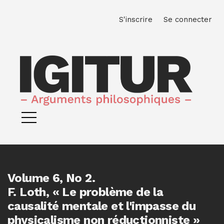
Aller directement au menu principal
Aller directement au contenu principal
Aller au pied de page
M
S'inscrire
Se connecter
Volume 6,
No 2.
F. Loth, « Le problème de la
causalité mentale et l'impasse du
physicalisme non réductionniste »