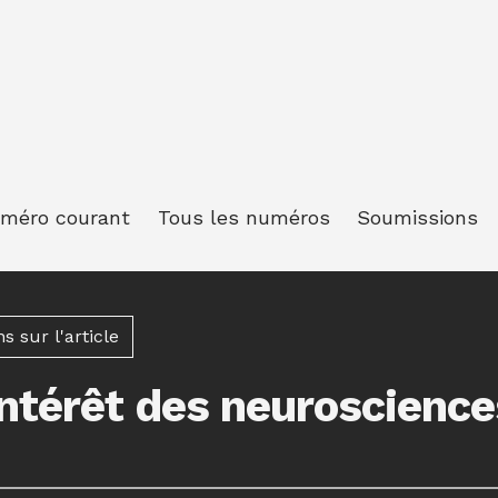
méro courant
Tous les numéros
Soumissions
 sur l'article
 intérêt des neuroscience