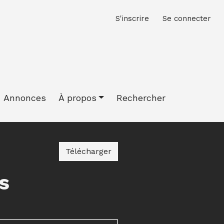
M
S'inscrire
Se connecter
Annonces
À propos
Rechercher
Télécharger le PDF
Télécharger
s