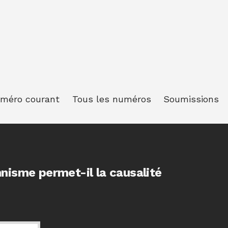
méro courant
Tous les numéros
Soumissions
nnisme permet-il la causalité