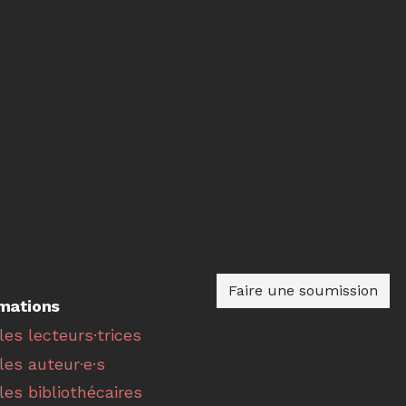
Faire une soumission
rmations
les lecteurs·trices
les auteur·e·s
les bibliothécaires