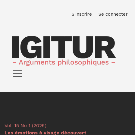
Aller directement au menu principal
Aller directement au contenu principal
Aller au pied de page
M
S'inscrire
Se connecter
Vol. 15 No 1 (2025)
Les émotions à visage découvert