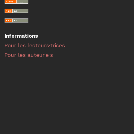
Informations
Pour les lecteurs·trices
Pour les auteur·e·s
Pour les bibliothécaires
Faire une soumission
La revue
IGITUR – Arguments philosophiques
est éditée
par l'université d'Aix-Marseille,
Centre Gilles Gaston
Granger
– UMR 7304.
ISSN 2105-0996