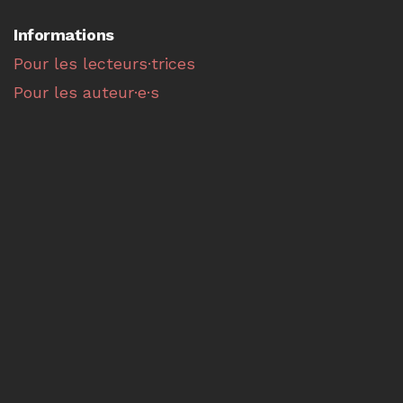
Informations
Pour les lecteurs·trices
Pour les auteur·e·s
Pour les bibliothécaires
Faire une soumission
La revue
IGITUR – Arguments philosophiques
est éditée
par l'université d'Aix-Marseille,
Centre Gilles Gaston
Granger
– UMR 7304.
ISSN 2105-0996