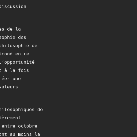
discussion
es de la
sophie des
philosophie de
écond entre
l’opportunité
t à la fois
réer une
valeurs
hilosophiques de
ièrement
 entre octobre
ont au moins la