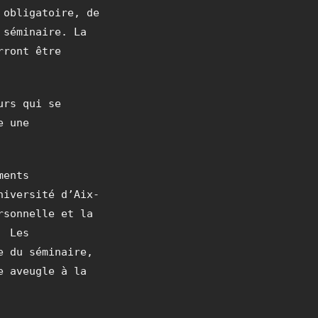
 obligatoire, de
 séminaire. La
rront être
urs qui se
e une
ments
niversité d’Aix-
rsonnelle et la
e Les
e du séminaire,
e aveugle à la