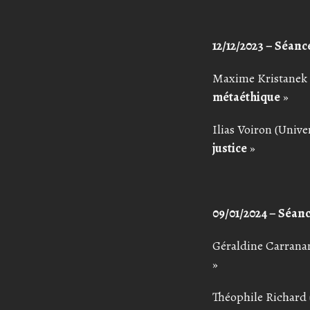
12/12/2023 – Séance
Maxime Kristanek (
métaéthique
»
Ilias Voiron (Unive
justice
»
09/01/2024 – Séance
Géraldine Carrana
»
Théophile Richard (