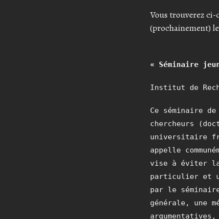
Vous trouverez ci-d
(prochainement) l
« Séminaire jeu
Institut de Rec
Ce séminaire de
chercheurs (doc
universitaire f
appelle communé
vise à éviter l
particulier et 
par le séminair
générale, une m
argumentatives,