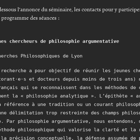
essous l’annonce du séminaire, les contacts pour y participe
e programme des séances :
nes chercheurs de philosophie argumentative
herches Philosophiques de Lyon
 recherche a pour objectif de réunir les jeunes ch
torant·e·s et docteurs depuis moins de trois ans) 
rançais qui se reconnaissent dans les méthodes de 
ment la « philosophie analytique ». L’épithète « a
a référence à une tradition ou un courant philosop
une délimitation trop restreinte des champs philos
e. Par philosophie argumentative, nous entendons, 
éthode philosophique qui valorise la clarté et la 
 la précision conceptuelle, la défense assumée de 