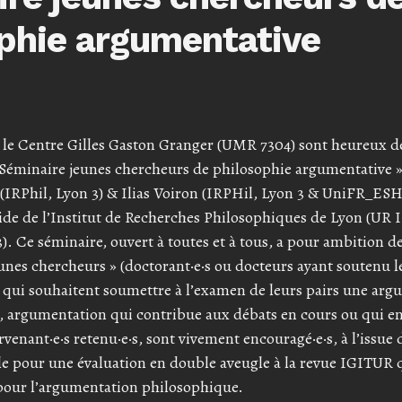
phie argumentative
 le Centre Gilles Gaston Granger (UMR 7304) sont heureux de
 « Séminaire jeunes chercheurs de philosophie argumentative 
 (IRPhil, Lyon 3) & Ilias Voiron (IRPHil, Lyon 3 & UniFR_ESH
gide de l’Institut de Recherches Philosophiques de Lyon (UR 
. Ce séminaire, ouvert à toutes et à tous, a pour ambition d
eunes chercheurs » (doctorant·e·s ou docteurs ayant soutenu 
) qui souhaitent soumettre à l’examen de leurs pairs une ar
 argumentation qui contribue aux débats en cours ou qui en
venant·e·s retenu·e·s, sont vivement encouragé·e·s, à l’issue 
le pour une évaluation en double aveugle à la revue IGITUR q
i pour l’argumentation philosophique.