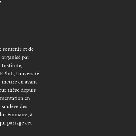
 soutenir et de
» organisé par
 Institute,
IRPhiL, Université
e mettre en avant
leur thèse depuis
gumentation en
 soulève des
du séminaire, à
ui partage cet