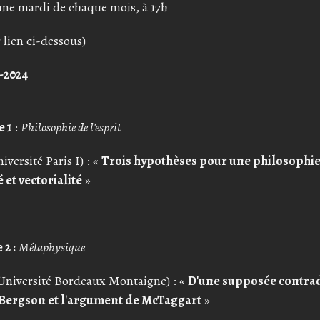
ème mardi de chaque mois, à 17h
r lien ci-dessous)
-2024
e 1
:
Philosophie de l'esprit
iversité Paris I) : «
Trois hypothèses pour une philosophie d
é et vectorialité
»
 2 :
Métaphysique
Université Bordeaux Montaigne) : «
D'une supposée contrad
 Bergson et l'argument de McTaggart
»