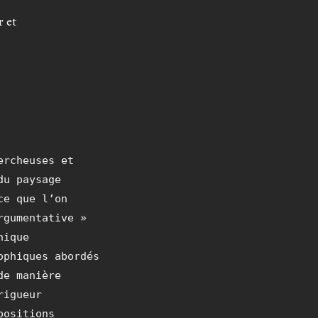
r et
ercheuses et
du paysage
ce que l’on
rgumentative »
hique
ophiques abordés
de manière
rigueur
positions