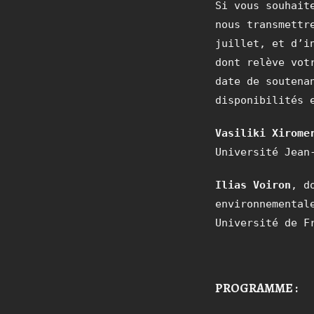
Si vous souhait
nous transmettr
juillet, et d’i
dont relève vot
date de soutena
disponibilités 
Vasiliki Xirome
Université Jean
Ilias Voiron
, d
environnemental
Université de F
PROGRAMME :