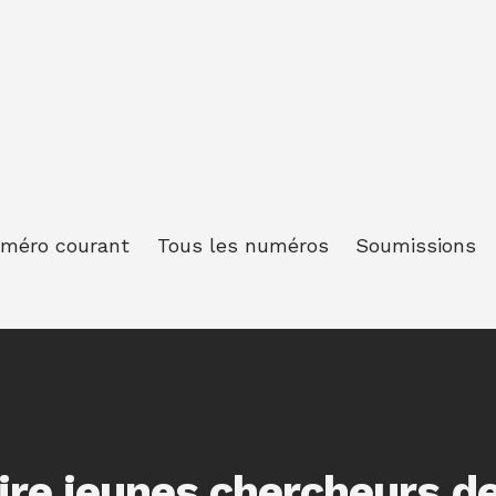
méro courant
Tous les numéros
Soumissions
re jeunes chercheurs d