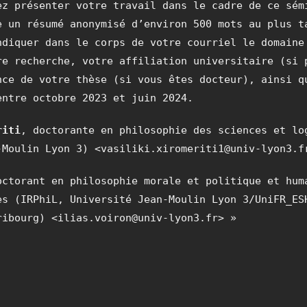
ez présenter votre travail dans le cadre de ce sém
e un résumé anonymisé d’environ 500 mots au plus t
ndiquer dans le corps de votre courriel le domaine
re recherche, votre affiliation universitaire (si 
nce de votre thèse (si vous êtes docteur), ainsi q
entre octobre 2023 et juin 2024.
riti
, doctorante en philosophie des sciences et lo
-Moulin Lyon 3) <vasiliki.xiromeriti1@univ-lyon3.f
octorant en philosophie morale et politique et hum
es (IRPhiL, Université Jean-Moulin Lyon 3/UniFR_ES
ribourg) <ilias.voiron@univ-lyon3.fr> »