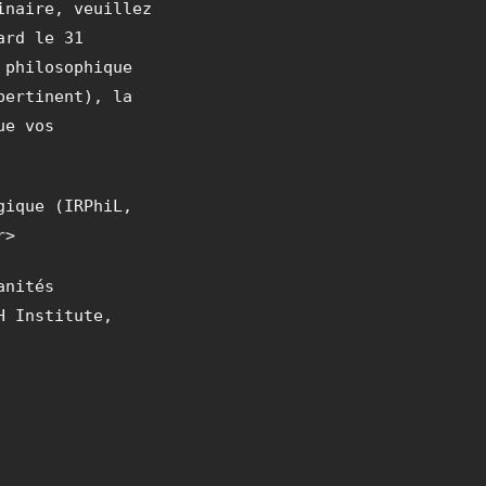
inaire, veuillez
ard le 31
 philosophique
pertinent), la
ue vos
gique (IRPhiL,
r>
anités
H Institute,