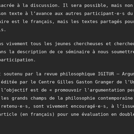
sacrée à la discussion. Il sera possible, mais non
son texte à l’avance aux autres participant·e·s du
aire est le français, mais les textes partagés pou
is.
ns vivement tous les jeunes chercheuses et cherche
ans la description de ce séminaire à nous soumettr
participation.
t soutenu par la revue philosophique IGITUR – Argu
 éditée par le Centre Gilles Gaston Granger de l’U
 l’objectif est de « promouvoir l'argumentation pe
 les grands champs de la philosophie contemporain
 retenu·e·s, sont vivement encouragé·e·s, à l’issu
article (en français) pour une évaluation en doubl