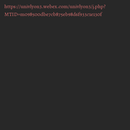
https://univlyon3.webex.com/univlyon3/j.php?
MTID=m098500dbe7cb875eb98d6f933c1e130f