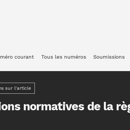
méro courant
Tous les numéros
Soumissions
 sur l'article
ions normatives de la rè