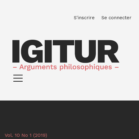
Aller directement au menu principal
Aller directement au contenu principal
Aller au pied de page
M
S'inscrire
Se connecter
Vol. 10 No 1 (2019)