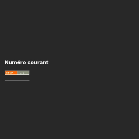
Numéro courant
Informations
Pour les lecteurs·trices
Pour les auteur·e·s
Pour les bibliothécaires