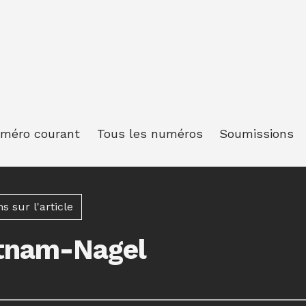
méro courant
Tous les numéros
Soumissions
 sur l'article
tnam-Nagel