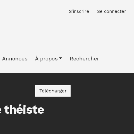
M
S'inscrire
Se connecter
Annonces
À propos
Rechercher
Télécharger le PDF
Télécharger
e théiste