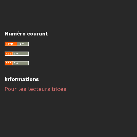
Numéro courant
Informations
Pour les lecteurs·trices
Pour les auteur·e·s
Pour les bibliothécaires
Faire une soumission