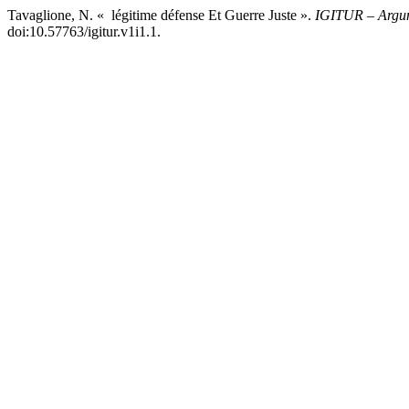
Tavaglione, N. « légitime défense Et Guerre Juste ».
IGITUR – Argum
doi:10.57763/igitur.v1i1.1.