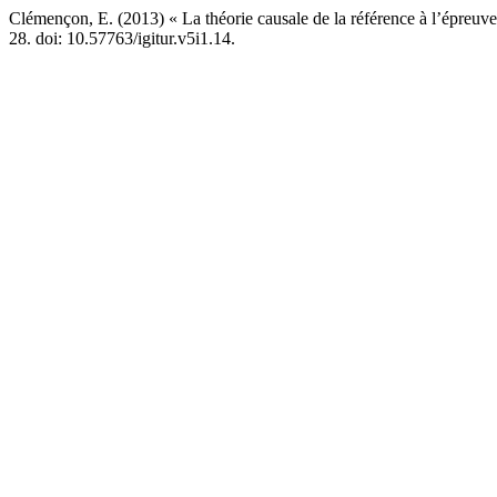
Clémençon, E. (2013) « La théorie causale de la référence à l’épreuv
28. doi: 10.57763/igitur.v5i1.14.